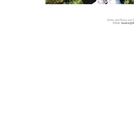
Ernst und Rosa von 
EMail:
buero@do